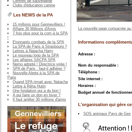
Centres de sauvegarde
Clubs d'éducation canine
Les NEWS de la PA
15 millions pour Gennevilliers !
La nouvelle page consacrée au 
Affaire 30 Millions d'Amis
7 fois plus pour la com à la SPA
!
Informations complémenta
Etonnants combats de la SPA
La SPA de Paris à Strasbourg ?
Lettres à Natacha Harry
Adresse :
Le nouveau logo de la SPA
Les affaires SACPA SPA
Nemo adopté ! Directrice virée !
Nom du responsable :
SPA de Paris : faut-il adhérer ?
Téléphone :
Nouvelle Alerte à la SPA de
Paris
Site internet :
Quand SPA rimait avec Natacha
Horaires :
Lettre à Réha Hutin
Une fondation qui a du bon !
Budget annuel de fonctionne
A qui faire un don en hiver ?
Il faut arrêter 30 millions d'amis
L'organisation qui gère cet
SOS animaux Pays de Gex