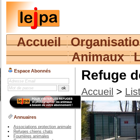
Accueil
Organisati
Animaux
Refuge d
Espace Abonnés
Accueil
>
Lis
Annuaires
Associations protection animale
Refuges chiens chats
Fourrières animales