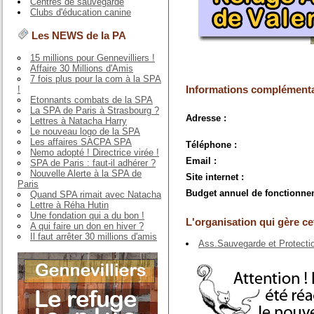
Centres de sauvegarde
Clubs d'éducation canine
Les NEWS de la PA
15 millions pour Gennevilliers !
Affaire 30 Millions d'Amis
7 fois plus pour la com à la SPA
Informations complémenta
!
Etonnants combats de la SPA
La SPA de Paris à Strasbourg ?
Adresse :
Lettres à Natacha Harry
Le nouveau logo de la SPA
Les affaires SACPA SPA
Téléphone :
Nemo adopté ! Directrice virée !
Email :
SPA de Paris : faut-il adhérer ?
Nouvelle Alerte à la SPA de
Site internet :
Paris
Budget annuel de fonctionne
Quand SPA rimait avec Natacha
Lettre à Réha Hutin
Une fondation qui a du bon !
L'organisation qui gère cet
A qui faire un don en hiver ?
Il faut arrêter 30 millions d'amis
Ass.Sauvegarde et Protecti