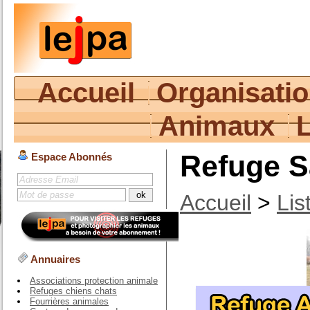
Accueil
Organisati
Animaux
Refuge S
Espace Abonnés
Accueil
>
Lis
Annuaires
Associations protection animale
Refuges chiens chats
Fourrières animales