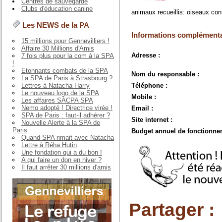
Centres de sauvegarde
Clubs d'éducation canine
animaux recueillis: oiseaux co
Les NEWS de la PA
Informations complémenta
15 millions pour Gennevilliers !
Affaire 30 Millions d'Amis
Adresse :
7 fois plus pour la com à la SPA
!
Etonnants combats de la SPA
Nom du responsable :
La SPA de Paris à Strasbourg ?
Lettres à Natacha Harry
Téléphone :
Le nouveau logo de la SPA
Mobile :
Les affaires SACPA SPA
Nemo adopté ! Directrice virée !
Email :
SPA de Paris : faut-il adhérer ?
Site internet :
Nouvelle Alerte à la SPA de
Paris
Budget annuel de fonctionne
Quand SPA rimait avec Natacha
Lettre à Réha Hutin
Une fondation qui a du bon !
A qui faire un don en hiver ?
Il faut arrêter 30 millions d'amis
Partager :