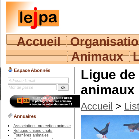
Accueil
Organisati
Animaux
Ligue de
Espace Abonnés
animaux
Accueil
>
Lis
Annuaires
Associations protection animale
Refuges chiens chats
Fourrières animales