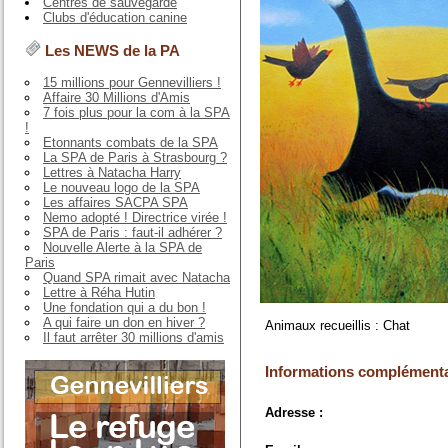
Centres de sauvegarde
Clubs d'éducation canine
Les NEWS de la PA
15 millions pour Gennevilliers !
Affaire 30 Millions d'Amis
7 fois plus pour la com à la SPA
!
Etonnants combats de la SPA
La SPA de Paris à Strasbourg ?
Lettres à Natacha Harry
Le nouveau logo de la SPA
Les affaires SACPA SPA
Nemo adopté ! Directrice virée !
SPA de Paris : faut-il adhérer ?
Nouvelle Alerte à la SPA de
Paris
Quand SPA rimait avec Natacha
Lettre à Réha Hutin
Une fondation qui a du bon !
A qui faire un don en hiver ?
Animaux recueillis : Chat
Il faut arrêter 30 millions d'amis
Informations complémenta
Adresse :