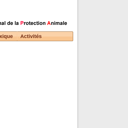
xique
Activités