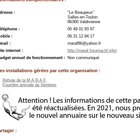
dresse :
"Le Beaupeux"
Salles-en-Toulon
86300 Valdivienne
éléphone :
05 49 01 93 97
obile :
06.31.12.94.17
mail :
maraf86@yahoo.fr
ite internet :
http://maraf.forumactif.info/
udget annuel de fonctionnement :
Non communiqué.
es installations gérées par cette organisation :
Refuge de la M.A.R.A.F.
Fourrière animale de Verrières
rtager :