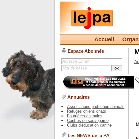
Accueil
Organ
M
Espace Abonnés
Ac
Annuaires
Associations protection animale
Refuges chiens chats
Fourrières animales
Centres de sauvegarde
M
Clubs d'éducation canine
Les NEWS de la PA
I