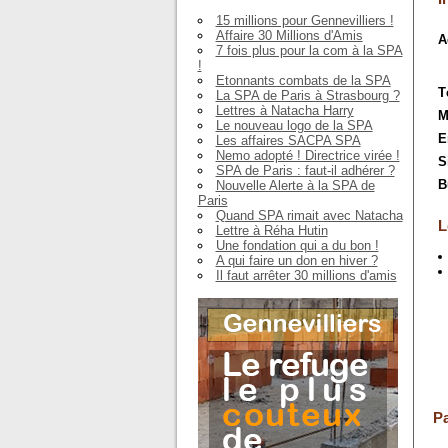
15 millions pour Gennevilliers !
Affaire 30 Millions d'Amis
A
7 fois plus pour la com à la SPA
!
Etonnants combats de la SPA
T
La SPA de Paris à Strasbourg ?
Lettres à Natacha Harry
M
Le nouveau logo de la SPA
E
Les affaires SACPA SPA
Nemo adopté ! Directrice virée !
S
SPA de Paris : faut-il adhérer ?
B
Nouvelle Alerte à la SPA de
Paris
Quand SPA rimait avec Natacha
L
Lettre à Réha Hutin
Une fondation qui a du bon !
A qui faire un don en hiver ?
Il faut arrêter 30 millions d'amis
Pa