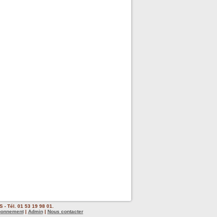
 - Tél. 01 53 19 98 01.
bonnement
|
Admin
|
Nous contacter