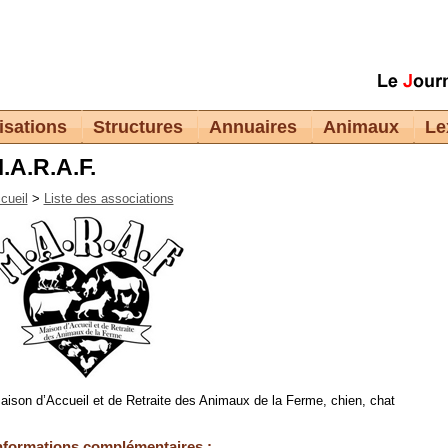
isations
Structures
Annuaires
Animaux
Le
.A.R.A.F.
cueil
>
Liste des associations
aison d’Accueil et de Retraite des Animaux de la Ferme, chien, chat
nformations complémentaires :