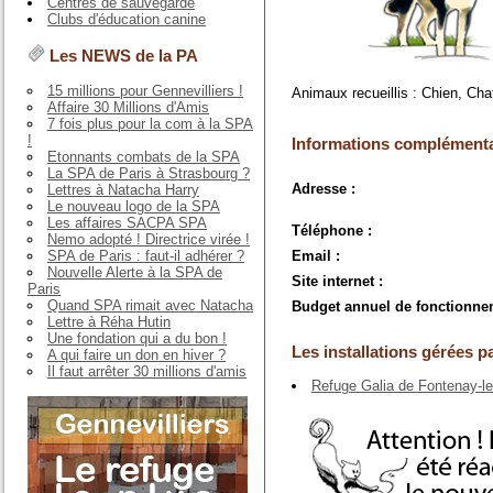
Centres de sauvegarde
Clubs d'éducation canine
Les NEWS de la PA
15 millions pour Gennevilliers !
Animaux recueillis : Chien, Cha
Affaire 30 Millions d'Amis
7 fois plus pour la com à la SPA
!
Informations complémenta
Etonnants combats de la SPA
La SPA de Paris à Strasbourg ?
Adresse :
Lettres à Natacha Harry
Le nouveau logo de la SPA
Les affaires SACPA SPA
Téléphone :
Nemo adopté ! Directrice virée !
SPA de Paris : faut-il adhérer ?
Email :
Nouvelle Alerte à la SPA de
Site internet :
Paris
Quand SPA rimait avec Natacha
Budget annuel de fonctionne
Lettre à Réha Hutin
Une fondation qui a du bon !
Les installations gérées pa
A qui faire un don en hiver ?
Il faut arrêter 30 millions d'amis
Refuge Galia de Fontenay-l