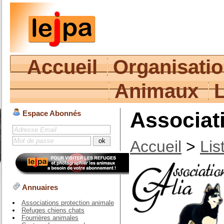
Accueil
Organisati
Animaux
Associat
Espace Abonnés
Accueil
>
Lis
Annuaires
Associations protection animale
Refuges chiens chats
Fourrières animales