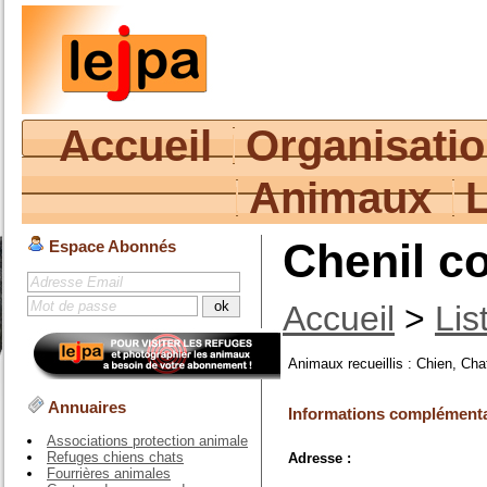
Accueil
Organisati
Animaux
Chenil c
Espace Abonnés
Accueil
>
Lis
Animaux recueillis : Chien, Cha
Annuaires
Informations complémenta
Associations protection animale
Refuges chiens chats
Adresse :
Fourrières animales