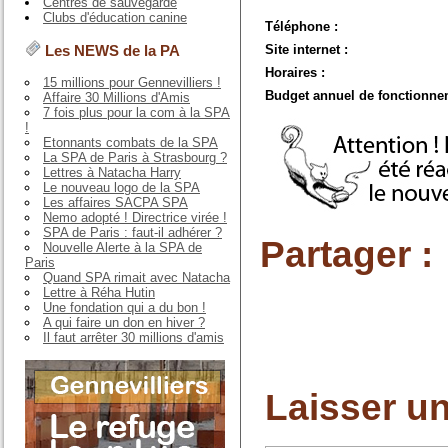
Centres de sauvegarde
Clubs d'éducation canine
Téléphone :
Site internet :
Les NEWS de la PA
Horaires :
15 millions pour Gennevilliers !
Budget annuel de fonctionne
Affaire 30 Millions d'Amis
7 fois plus pour la com à la SPA
!
Etonnants combats de la SPA
La SPA de Paris à Strasbourg ?
Lettres à Natacha Harry
Le nouveau logo de la SPA
Les affaires SACPA SPA
Nemo adopté ! Directrice virée !
SPA de Paris : faut-il adhérer ?
Partager :
Nouvelle Alerte à la SPA de
Paris
Quand SPA rimait avec Natacha
Lettre à Réha Hutin
Une fondation qui a du bon !
A qui faire un don en hiver ?
Il faut arrêter 30 millions d'amis
Laisser u