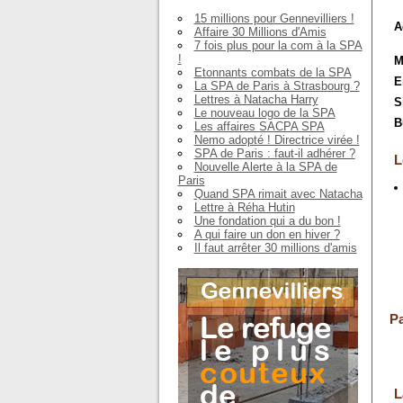
15 millions pour Gennevilliers !
A
Affaire 30 Millions d'Amis
7 fois plus pour la com à la SPA
!
M
Etonnants combats de la SPA
E
La SPA de Paris à Strasbourg ?
Lettres à Natacha Harry
S
Le nouveau logo de la SPA
B
Les affaires SACPA SPA
Nemo adopté ! Directrice virée !
SPA de Paris : faut-il adhérer ?
L
Nouvelle Alerte à la SPA de
Paris
Quand SPA rimait avec Natacha
Lettre à Réha Hutin
Une fondation qui a du bon !
A qui faire un don en hiver ?
Il faut arrêter 30 millions d'amis
Pa
L