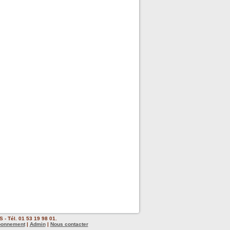
 - Tél. 01 53 19 98 01.
bonnement
|
Admin
|
Nous contacter