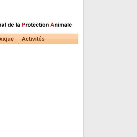
xique
Activités