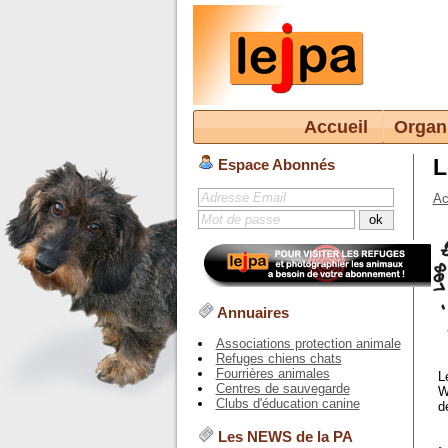
Accueil
Organ
L
Espace Abonnés
Ac
Annuaires
Associations protection animale
Refuges chiens chats
Fourrières animales
L
Centres de sauvegarde
W
Clubs d'éducation canine
d
Les NEWS de la PA