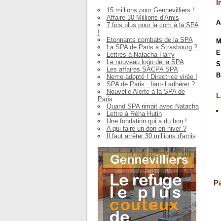
I
15 millions pour Gennevilliers !
Affaire 30 Millions d'Amis
A
7 fois plus pour la com à la SPA
!
Etonnants combats de la SPA
M
La SPA de Paris à Strasbourg ?
E
Lettres à Natacha Harry
Le nouveau logo de la SPA
S
Les affaires SACPA SPA
B
Nemo adopté ! Directrice virée !
SPA de Paris : faut-il adhérer ?
Nouvelle Alerte à la SPA de
L
Paris
Quand SPA rimait avec Natacha
Lettre à Réha Hutin
Une fondation qui a du bon !
A qui faire un don en hiver ?
Il faut arrêter 30 millions d'amis
Pa