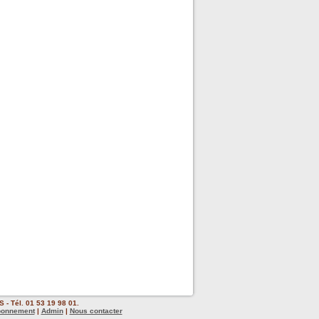
 - Tél. 01 53 19 98 01.
bonnement
|
Admin
|
Nous contacter