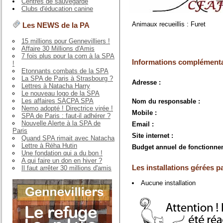
Centres de sauvegarde
Clubs d'éducation canine
Animaux recueillis : Furet
Les NEWS de la PA
15 millions pour Gennevilliers !
Affaire 30 Millions d'Amis
7 fois plus pour la com à la SPA
Informations complémenta
!
Etonnants combats de la SPA
La SPA de Paris à Strasbourg ?
Adresse :
Lettres à Natacha Harry
Le nouveau logo de la SPA
Les affaires SACPA SPA
Nom du responsable :
Nemo adopté ! Directrice virée !
Mobile :
SPA de Paris : faut-il adhérer ?
Nouvelle Alerte à la SPA de
Email :
Paris
Site internet :
Quand SPA rimait avec Natacha
Lettre à Réha Hutin
Budget annuel de fonctionne
Une fondation qui a du bon !
A qui faire un don en hiver ?
Les installations gérées pa
Il faut arrêter 30 millions d'amis
Aucune installation