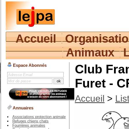
Accueil
Organisati
Animaux
Club Fra
Espace Abonnés
Furet - 
Accueil
>
Lis
Annuaires
Associations protection animale
Refuges chiens chats
Fourrières animales