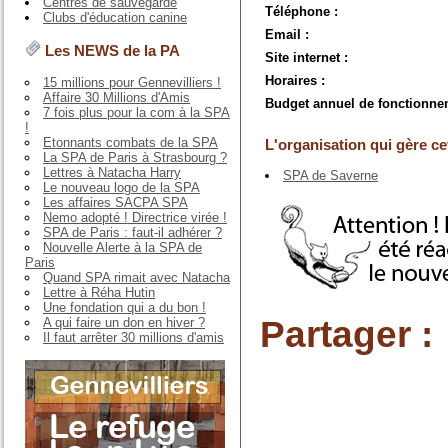
Centres de sauvegarde
Téléphone :
Clubs d'éducation canine
Email :
Les NEWS de la PA
Site internet :
Horaires :
15 millions pour Gennevilliers !
Affaire 30 Millions d'Amis
Budget annuel de fonctionne
7 fois plus pour la com à la SPA
!
Etonnants combats de la SPA
L'organisation qui gère cet
La SPA de Paris à Strasbourg ?
Lettres à Natacha Harry
SPA de Saverne
Le nouveau logo de la SPA
Les affaires SACPA SPA
Nemo adopté ! Directrice virée !
SPA de Paris : faut-il adhérer ?
Nouvelle Alerte à la SPA de
Paris
Quand SPA rimait avec Natacha
Lettre à Réha Hutin
Une fondation qui a du bon !
Partager :
A qui faire un don en hiver ?
Il faut arrêter 30 millions d'amis