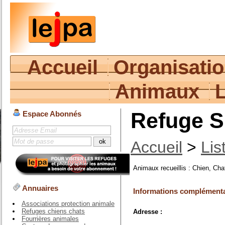
Accueil
Organisati
Animaux
Refuge S
Espace Abonnés
Accueil
>
Lis
Animaux recueillis : Chien, Cha
Annuaires
Informations complémenta
Associations protection animale
Refuges chiens chats
Adresse :
Fourrières animales