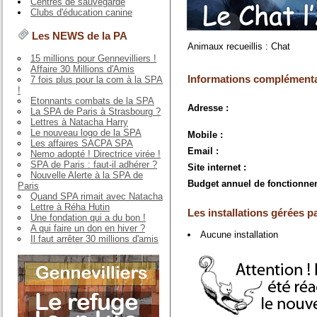
Centres de sauvegarde
Clubs d'éducation canine
Les NEWS de la PA
Animaux recueillis : Chat
15 millions pour Gennevilliers !
Affaire 30 Millions d'Amis
Informations complémenta
7 fois plus pour la com à la SPA
!
Etonnants combats de la SPA
Adresse :
La SPA de Paris à Strasbourg ?
Lettres à Natacha Harry
Le nouveau logo de la SPA
Mobile :
Les affaires SACPA SPA
Email :
Nemo adopté ! Directrice virée !
SPA de Paris : faut-il adhérer ?
Site internet :
Nouvelle Alerte à la SPA de
Budget annuel de fonctionne
Paris
Quand SPA rimait avec Natacha
Lettre à Réha Hutin
Les installations gérées pa
Une fondation qui a du bon !
A qui faire un don en hiver ?
Aucune installation
Il faut arrêter 30 millions d'amis