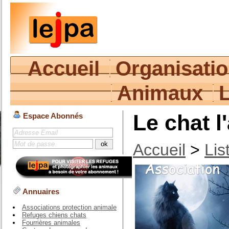
Accueil
Organisati
Animaux
Le chat l
Espace Abonnés
Accueil
>
Lis
Annuaires
Associations protection animale
Refuges chiens chats
Fourrières animales