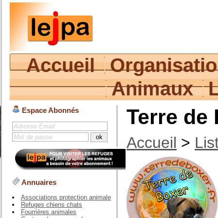
Accueil
Organisati
Animaux
Terre de
Espace Abonnés
Accueil
>
Lis
Annuaires
Associations protection animale
Refuges chiens chats
Fourrières animales