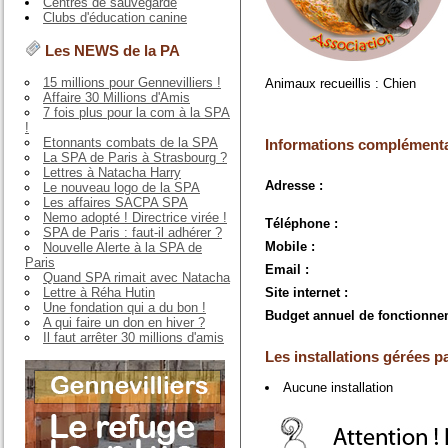
Centres de sauvegarde
Clubs d'éducation canine
Les NEWS de la PA
15 millions pour Gennevilliers !
Animaux recueillis : Chien
Affaire 30 Millions d'Amis
7 fois plus pour la com à la SPA
!
Etonnants combats de la SPA
Informations complémenta
La SPA de Paris à Strasbourg ?
Lettres à Natacha Harry
Adresse :
Le nouveau logo de la SPA
Les affaires SACPA SPA
Nemo adopté ! Directrice virée !
Téléphone :
SPA de Paris : faut-il adhérer ?
Mobile :
Nouvelle Alerte à la SPA de
Paris
Email :
Quand SPA rimait avec Natacha
Lettre à Réha Hutin
Site internet :
Une fondation qui a du bon !
Budget annuel de fonctionne
A qui faire un don en hiver ?
Il faut arrêter 30 millions d'amis
Les installations gérées pa
Aucune installation