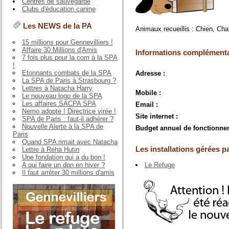
Centres de sauvegarde
Clubs d'éducation canine
Les NEWS de la PA
Animaux recueillis : Chien, Cha
15 millions pour Gennevilliers !
Affaire 30 Millions d'Amis
Informations complémenta
7 fois plus pour la com à la SPA
!
Etonnants combats de la SPA
Adresse :
La SPA de Paris à Strasbourg ?
Lettres à Natacha Harry
Mobile :
Le nouveau logo de la SPA
Les affaires SACPA SPA
Email :
Nemo adopté ! Directrice virée !
Site internet :
SPA de Paris : faut-il adhérer ?
Nouvelle Alerte à la SPA de
Budget annuel de fonctionne
Paris
Quand SPA rimait avec Natacha
Les installations gérées pa
Lettre à Réha Hutin
Une fondation qui a du bon !
A qui faire un don en hiver ?
Le Refuge
Il faut arrêter 30 millions d'amis