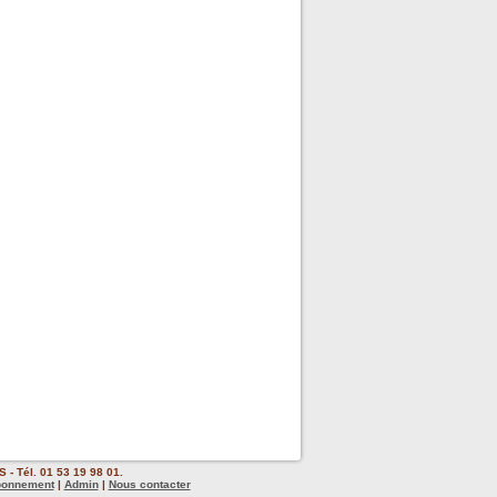
 - Tél. 01 53 19 98 01.
bonnement
|
Admin
|
Nous contacter