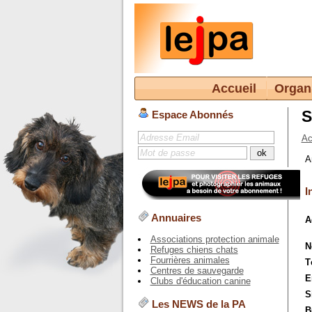
Accueil
Organ
S
Espace Abonnés
Ac
A
I
Annuaires
A
Associations protection animale
N
Refuges chiens chats
Fourrières animales
T
Centres de sauvegarde
E
Clubs d'éducation canine
S
Les NEWS de la PA
B