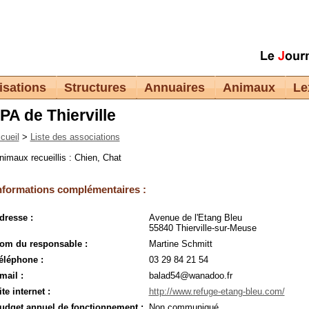
isations
Structures
Annuaires
Animaux
Le
PA de Thierville
cueil
>
Liste des associations
nimaux recueillis : Chien, Chat
nformations complémentaires :
dresse :
Avenue de l'Etang Bleu
55840 Thierville-sur-Meuse
om du responsable :
Martine Schmitt
éléphone :
03 29 84 21 54
mail :
balad54@wanadoo.fr
ite internet :
http://www.refuge-etang-bleu.com/
udget annuel de fonctionnement :
Non communiqué.