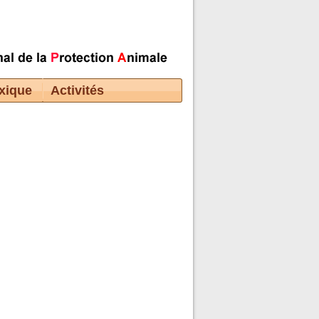
xique
Activités