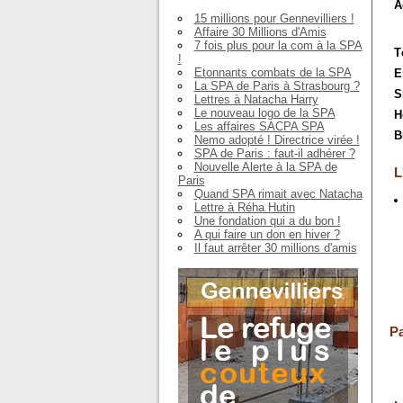
A
15 millions pour Gennevilliers !
Affaire 30 Millions d'Amis
7 fois plus pour la com à la SPA
T
!
Etonnants combats de la SPA
E
La SPA de Paris à Strasbourg ?
S
Lettres à Natacha Harry
Le nouveau logo de la SPA
H
Les affaires SACPA SPA
B
Nemo adopté ! Directrice virée !
SPA de Paris : faut-il adhérer ?
Nouvelle Alerte à la SPA de
L
Paris
Quand SPA rimait avec Natacha
Lettre à Réha Hutin
Une fondation qui a du bon !
A qui faire un don en hiver ?
Il faut arrêter 30 millions d'amis
Pa