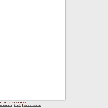
 - Tél. 01 53 19 98 01.
bonnement
|
Admin
|
Nous contacter