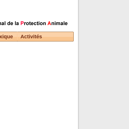
xique
Activités