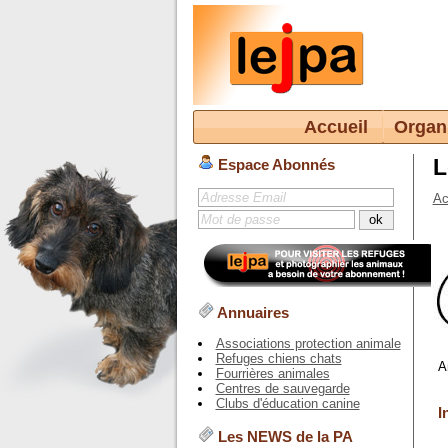
Accueil
Organ
L
Espace Abonnés
Ac
Annuaires
Associations protection animale
Refuges chiens chats
A
Fourrières animales
Centres de sauvegarde
Clubs d'éducation canine
I
Les NEWS de la PA