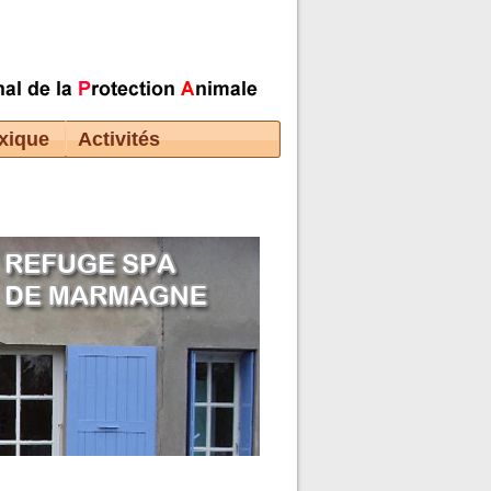
xique
Activités