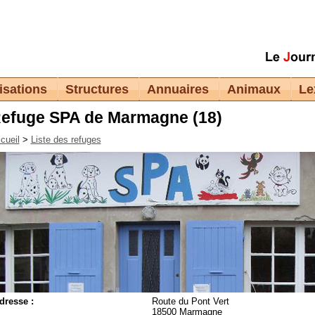
isations
Structures
Annuaires
Animaux
Le
efuge SPA de Marmagne (18)
cueil
>
Liste des refuges
dresse :
Route du Pont Vert
18500 Marmagne