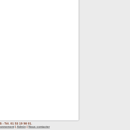
 - Tél. 01 53 19 98 01.
bonnement
|
Admin
|
Nous contacter