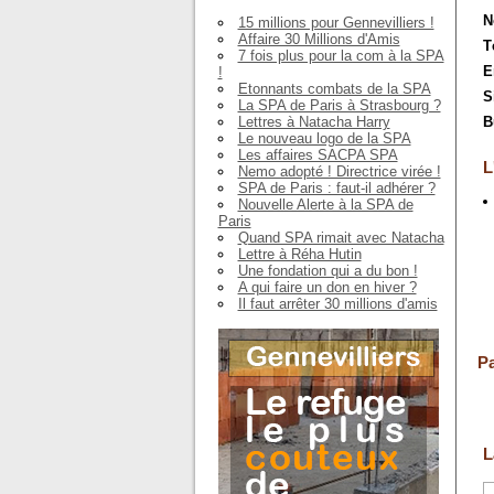
N
15 millions pour Gennevilliers !
Affaire 30 Millions d'Amis
T
7 fois plus pour la com à la SPA
E
!
Etonnants combats de la SPA
S
La SPA de Paris à Strasbourg ?
Lettres à Natacha Harry
B
Le nouveau logo de la SPA
Les affaires SACPA SPA
L
Nemo adopté ! Directrice virée !
SPA de Paris : faut-il adhérer ?
Nouvelle Alerte à la SPA de
Paris
Quand SPA rimait avec Natacha
Lettre à Réha Hutin
Une fondation qui a du bon !
A qui faire un don en hiver ?
Il faut arrêter 30 millions d'amis
Pa
L