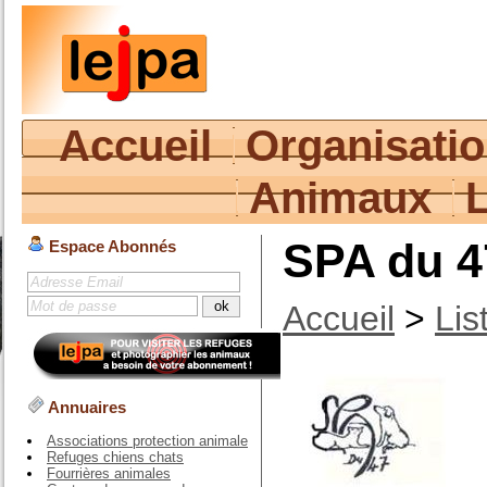
Accueil
Organisati
Animaux
SPA du 4
Espace Abonnés
Accueil
>
Lis
Annuaires
Associations protection animale
Refuges chiens chats
Fourrières animales