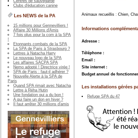
Centres de sauvegarde
Clubs d'éducation canine
Animaux recueillis : Chien, Cha
Les NEWS de la PA
15 millions pour Gennevilliers !
Informations complémenta
Affaire 30 Millions d'Amis
7 fois plus pour la com à la SPA
!
Adresse :
Etonnants combats de la SPA
La SPA de Paris à Strasbourg ?
Téléphone :
Lettres à Natacha Harry
Le nouveau logo de la SPA
Email :
Les affaires SACPA SPA
Nemo adopté ! Directrice virée !
Site internet :
SPA de Paris : faut-il adhérer ?
Budget annuel de fonctionne
Nouvelle Alerte à la SPA de
Paris
Quand SPA rimait avec Natacha
Les installations gérées pa
Lettre à Réha Hutin
Une fondation qui a du bon !
Refuge SPA du 47
A qui faire un don en hiver ?
Il faut arrêter 30 millions d'amis