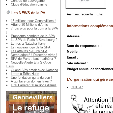
Centres de sauvegarde
Clubs d'éducation canine
Les NEWS de la PA
Animaux recueillis : Chat
15 millions pour Gennevilliers !
Affaire 30 Millions d'Amis
Informations complémenta
7 fois plus pour la com à la SPA
!
Etonnants combats de la SPA
Adresse :
La SPA de Paris à Strasbourg ?
Lettres à Natacha Harry
Nom du responsable :
Le nouveau logo de la SPA
Les affaires SACPA SPA
Mobile :
Nemo adopté ! Directrice virée !
Email :
SPA de Paris : faut-il adhérer ?
Nouvelle Alerte à la SPA de
Site internet :
Paris
Budget annuel de fonctionne
Quand SPA rimait avec Natacha
Lettre à Réha Hutin
Une fondation qui a du bon !
L'organisation qui gère cet
A qui faire un don en hiver ?
Il faut arrêter 30 millions d'amis
NOE 47