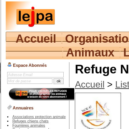
Accueil
Organisati
Animaux
Refuge 
Espace Abonnés
Accueil
>
Lis
Annuaires
Associations protection animale
Refuges chiens chats
Fourrières animales