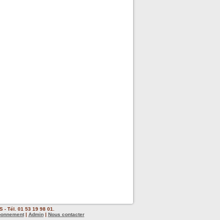
 - Tél. 01 53 19 98 01.
bonnement
|
Admin
|
Nous contacter