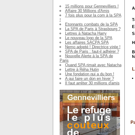
15 millions pour Gennevilliers !
A
Affaire 30 Millions d'Amis
7 fois plus pour la com à la SPA
!
T
Etonnants combats de la SPA
E
La SPA de Paris à Strasbourg ?
Lettres à Natacha Harry
S
Le nouveau logo de la SPA
Les affaires SACPA SPA
H
Nemo adopté ! Directrice virée !
SPA de Paris : faut-il adhérer ?
B
Nouvelle Alerte à la SPA de
f
Paris
Quand SPA rimait avec Natacha
L
Lettre à Réha Hutin
Une fondation qui a du bon !
A qui faire un don en hiver ?
Il faut arrêter 30 millions d'amis
Pa