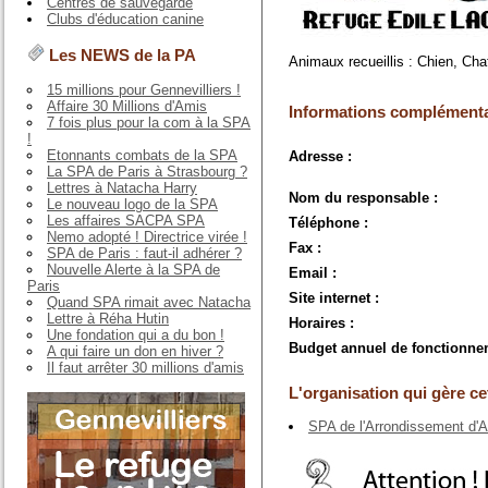
Centres de sauvegarde
Clubs d'éducation canine
Les NEWS de la PA
Animaux recueillis : Chien, Cha
15 millions pour Gennevilliers !
Affaire 30 Millions d'Amis
Informations complémenta
7 fois plus pour la com à la SPA
!
Etonnants combats de la SPA
Adresse :
La SPA de Paris à Strasbourg ?
Lettres à Natacha Harry
Nom du responsable :
Le nouveau logo de la SPA
Les affaires SACPA SPA
Téléphone :
Nemo adopté ! Directrice virée !
Fax :
SPA de Paris : faut-il adhérer ?
Nouvelle Alerte à la SPA de
Email :
Paris
Site internet :
Quand SPA rimait avec Natacha
Lettre à Réha Hutin
Horaires :
Une fondation qui a du bon !
Budget annuel de fonctionne
A qui faire un don en hiver ?
Il faut arrêter 30 millions d'amis
L'organisation qui gère cet
SPA de l'Arrondissement d'