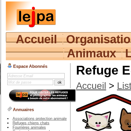
Accueil
Organisati
Animaux
Refuge E
Espace Abonnés
Accueil
>
Lis
Annuaires
Associations protection animale
Refuges chiens chats
Fourrières animales