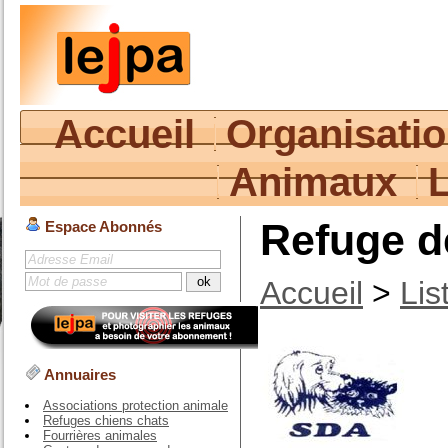
Accueil
Organisati
Animaux
Refuge d
Espace Abonnés
Accueil
>
Lis
Annuaires
Associations protection animale
Refuges chiens chats
Fourrières animales