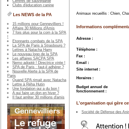
Centres de sauvegarde
Clubs d'éducation canine
Animaux recueillis : Chien, Cha
Les NEWS de la PA
15 millions pour Gennevilliers !
Informations complémenta
Affaire 30 Millions d'Amis
7 fois plus pour la com à la SPA
!
Adresse :
Etonnants combats de la SPA
La SPA de Paris à Strasbourg ?
Téléphone :
Lettres à Natacha Harry
Le nouveau logo de la SPA
Fax :
Les affaires SACPA SPA
Nemo adopté ! Directrice virée !
Email :
SPA de Paris : faut-il adhérer ?
Site internet :
Nouvelle Alerte à la SPA de
Paris
Horaires :
Quand SPA rimait avec Natacha
Lettre à Réha Hutin
Budget annuel de
Une fondation qui a du bon !
fonctionnement :
A qui faire un don en hiver ?
Il faut arrêter 30 millions d'amis
L'organisation qui gère cet
Société de Défense des Ani