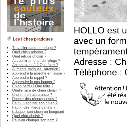
HOLLO est un
avec un formi
Les fiches pratiques
Travailler dans un refuge ?
tempérament 
Quel chien adopter ?
Quel refuge choisir ?
Adresse : Ch
Accueillir un chat de refuge ?
Animal blessé ? Que faire ?
Aliments toxiques, attention !
Téléphone : 
Apprendre la marche en laisse ?
Apprendre le rappel ?
Apprendre le pas bouger ?
Chien perdu ! Que faire ?
Quelle race de chien choisir ?
Choisir son assurance ?
Donner des récompenses ?
Faut-il vacciner son chien ?
Faut-il des Parcs canins ?
Eduquer son chien en bougeant
Quel chat choisir ?
Peut-on changer son nom ?