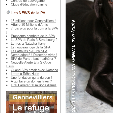
Centres de sauvegarde
Clubs d'éducation canine
Les NEWS de la PA
15 millions pour Gennevilliers !
Affaire 30 Millions d'Amis
7 fois plus pour la com à la SPA
!
Etonnants combats de la SPA
La SPA de Paris à Strasbourg ?
Lettres à Natacha Harry
Le nouveau logo de la SPA
Les affaires SACPA SPA
Nemo adopté ! Directrice virée !
SPA de Paris : faut-il adhérer ?
Nouvelle Alerte à la SPA de
Paris
Quand SPA rimait avec Natacha
Lettre à Réha Hutin
Une fondation qui a du bon !
A qui faire un don en hiver ?
Il faut arrêter 30 millions d'amis