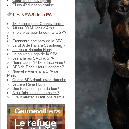
Centres de sauvegarde
Clubs d'éducation canine
Les NEWS de la PA
15 millions pour Gennevilliers !
Affaire 30 Millions d'Amis
7 fois plus pour la com à la SPA
!
Etonnants combats de la SPA
La SPA de Paris à Strasbourg ?
Lettres à Natacha Harry
Le nouveau logo de la SPA
Les affaires SACPA SPA
Nemo adopté ! Directrice virée !
SPA de Paris : faut-il adhérer ?
Nouvelle Alerte à la SPA de
Paris
Quand SPA rimait avec Natacha
Lettre à Réha Hutin
Une fondation qui a du bon !
A qui faire un don en hiver ?
Il faut arrêter 30 millions d'amis