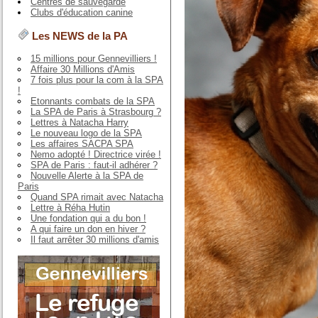
Centres de sauvegarde
Clubs d'éducation canine
Les NEWS de la PA
15 millions pour Gennevilliers !
Affaire 30 Millions d'Amis
7 fois plus pour la com à la SPA
!
Etonnants combats de la SPA
La SPA de Paris à Strasbourg ?
Lettres à Natacha Harry
Le nouveau logo de la SPA
Les affaires SACPA SPA
Nemo adopté ! Directrice virée !
SPA de Paris : faut-il adhérer ?
Nouvelle Alerte à la SPA de
Paris
Quand SPA rimait avec Natacha
Lettre à Réha Hutin
Une fondation qui a du bon !
A qui faire un don en hiver ?
Il faut arrêter 30 millions d'amis