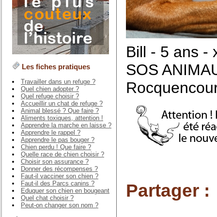
Bill - 5 ans 
SOS ANIMAUX 
Les fiches pratiques
Travailler dans un refuge ?
Rocquencourt
Quel chien adopter ?
Quel refuge choisir ?
Accueillir un chat de refuge ?
Animal blessé ? Que faire ?
Aliments toxiques, attention !
Apprendre la marche en laisse ?
Apprendre le rappel ?
Apprendre le pas bouger ?
Chien perdu ! Que faire ?
Quelle race de chien choisir ?
Choisir son assurance ?
Donner des récompenses ?
Faut-il vacciner son chien ?
Faut-il des Parcs canins ?
Partager :
Eduquer son chien en bougeant
Quel chat choisir ?
Peut-on changer son nom ?