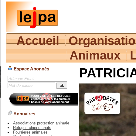
Accueil
Organisati
Animaux
PATRICI
Espace Abonnés
Annuaires
Associations protection animale
Refuges chiens chats
Fourrières animales