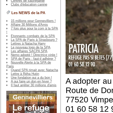
Centres de sauvegarde
Clubs d'éducation canine
Les NEWS de la PA
15 millions pour Gennevilliers !
Affaire 30 Millions d'Amis
7 fois plus pour la com à la SPA
!
Etonnants combats de la SPA
La SPA de Paris à Strasbourg ?
Lettres à Natacha Harry
Le nouveau logo de la SPA
Les affaires SACPA SPA
Nemo adopté ! Directrice virée !
SPA de Paris : faut-il adhérer ?
Nouvelle Alerte à la SPA de
Paris
Quand SPA rimait avec Natacha
Lettre à Réha Hutin
Une fondation qui a du bon !
A adopter a
A qui faire un don en hiver ?
Il faut arrêter 30 millions d'amis
Route de Don
77520 Vimpe
01 60 58 12 