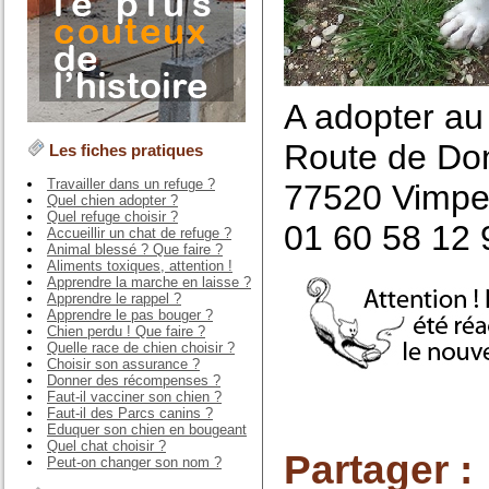
A adopter a
Route de Don
Les fiches pratiques
Travailler dans un refuge ?
77520 Vimpe
Quel chien adopter ?
Quel refuge choisir ?
01 60 58 12 
Accueillir un chat de refuge ?
Animal blessé ? Que faire ?
Aliments toxiques, attention !
Apprendre la marche en laisse ?
Apprendre le rappel ?
Apprendre le pas bouger ?
Chien perdu ! Que faire ?
Quelle race de chien choisir ?
Choisir son assurance ?
Donner des récompenses ?
Faut-il vacciner son chien ?
Faut-il des Parcs canins ?
Eduquer son chien en bougeant
Quel chat choisir ?
Partager :
Peut-on changer son nom ?