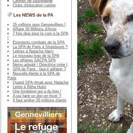
Centres de sauvegarde
Clubs d'éducation canine
Les NEWS de la PA
15 millions pour Gennevilliers !
Affaire 30 Millions d'Amis
7 fois plus pour la com à la SPA
!
Etonnants combats de la SPA
La SPA de Paris à Strasbourg ?
Lettres à Natacha Harry
Le nouveau logo de la SPA
Les affaires SACPA SPA
Nemo adopté ! Directrice virée !
SPA de Paris : faut-il adhérer ?
Nouvelle Alerte à la SPA de
Paris
Quand SPA rimait avec Natacha
Lettre à Réha Hutin
Une fondation qui a du bon !
A qui faire un don en hiver ?
Il faut arrêter 30 millions d'amis