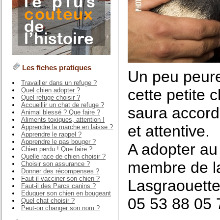
Les fiches pratiques
Un peu peure
Travailler dans un refuge ?
cette petite
Quel chien adopter ?
Quel refuge choisir ?
Accueillir un chat de refuge ?
saura accord
Animal blessé ? Que faire ?
Aliments toxiques, attention !
et attentive.
Apprendre la marche en laisse ?
Apprendre le rappel ?
Apprendre le pas bouger ?
A adopter au
Chien perdu ! Que faire ?
Quelle race de chien choisir ?
membre de la
Choisir son assurance ?
Donner des récompenses ?
Faut-il vacciner son chien ?
Lasgraouett
Faut-il des Parcs canins ?
Eduquer son chien en bougeant
05 53 88 05 
Quel chat choisir ?
Peut-on changer son nom ?