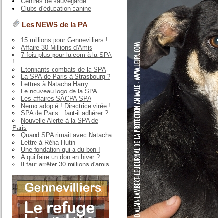
Centres de sauvegarde
Clubs d'éducation canine
Les NEWS de la PA
15 millions pour Gennevilliers !
Affaire 30 Millions d'Amis
7 fois plus pour la com à la SPA
!
Etonnants combats de la SPA
La SPA de Paris à Strasbourg ?
Lettres à Natacha Harry
Le nouveau logo de la SPA
Les affaires SACPA SPA
Nemo adopté ! Directrice virée !
SPA de Paris : faut-il adhérer ?
Nouvelle Alerte à la SPA de
Paris
Quand SPA rimait avec Natacha
Lettre à Réha Hutin
Une fondation qui a du bon !
A qui faire un don en hiver ?
Il faut arrêter 30 millions d'amis