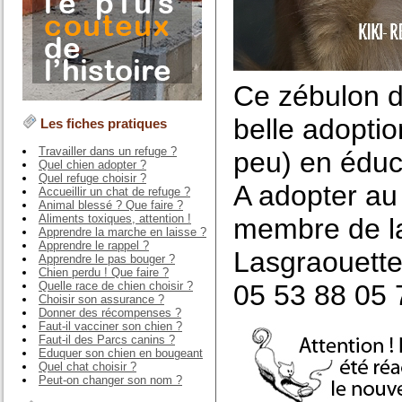
Ce zébulon d’
belle adoptio
Les fiches pratiques
Travailler dans un refuge ?
peu) en éduc
Quel chien adopter ?
Quel refuge choisir ?
A adopter au
Accueillir un chat de refuge ?
Animal blessé ? Que faire ?
Aliments toxiques, attention !
membre de la
Apprendre la marche en laisse ?
Apprendre le rappel ?
Lasgraouett
Apprendre le pas bouger ?
Chien perdu ! Que faire ?
Quelle race de chien choisir ?
05 53 88 05 
Choisir son assurance ?
Donner des récompenses ?
Faut-il vacciner son chien ?
Faut-il des Parcs canins ?
Eduquer son chien en bougeant
Quel chat choisir ?
Peut-on changer son nom ?