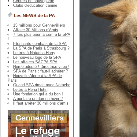
Centres de sauvegarde
Clubs d'éducation canine
Les NEWS de la PA
15 millions pour Gennevilliers !
Affaire 30 Millions d'Amis
7 fois plus pour la com à la SPA
!
Etonnants combats de la SPA
La SPA de Paris à Strasbourg ?
Lettres à Natacha Harry
Le nouveau logo de la SPA
Les affaires SACPA SPA
Nemo adopté ! Directrice virée !
SPA de Paris : faut-il adhérer ?
Nouvelle Alerte à la SPA de
Paris
Quand SPA rimait avec Natacha
Lettre à Réha Hutin
Une fondation qui a du bon !
A qui faire un don en hiver ?
Il faut arrêter 30 millions d'amis