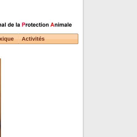
xique
Activités