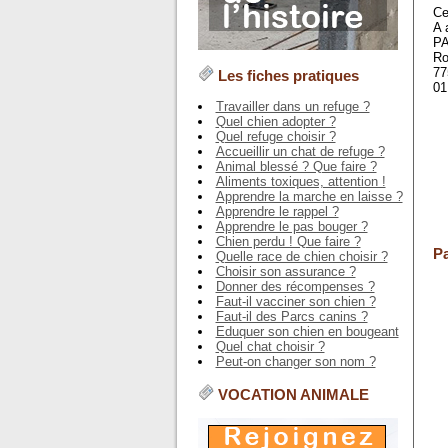
Ce
A 
PA
Ro
77
Les fiches pratiques
01
Travailler dans un refuge ?
Quel chien adopter ?
Quel refuge choisir ?
Accueillir un chat de refuge ?
Animal blessé ? Que faire ?
Aliments toxiques, attention !
Apprendre la marche en laisse ?
Apprendre le rappel ?
Apprendre le pas bouger ?
Chien perdu ! Que faire ?
Pa
Quelle race de chien choisir ?
Choisir son assurance ?
Donner des récompenses ?
Faut-il vacciner son chien ?
Faut-il des Parcs canins ?
Eduquer son chien en bougeant
Quel chat choisir ?
Peut-on changer son nom ?
VOCATION ANIMALE