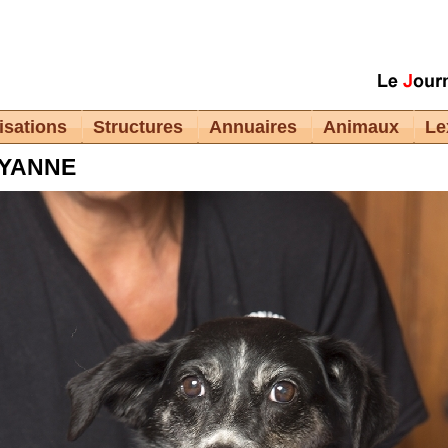
isations
Structures
Annuaires
Animaux
Le
YANNE