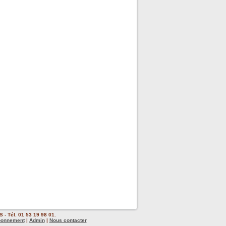
 - Tél. 01 53 19 98 01.
bonnement
|
Admin
|
Nous contacter