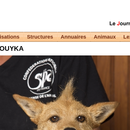
isations
Structures
Annuaires
Animaux
Le
JOUYKA