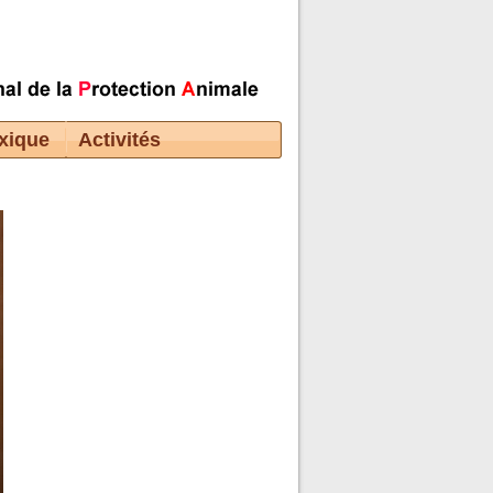
xique
Activités