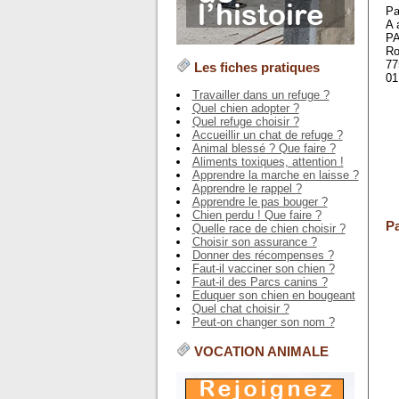
Pa
A 
PA
Ro
77
Les fiches pratiques
01
Travailler dans un refuge ?
Quel chien adopter ?
Quel refuge choisir ?
Accueillir un chat de refuge ?
Animal blessé ? Que faire ?
Aliments toxiques, attention !
Apprendre la marche en laisse ?
Apprendre le rappel ?
Apprendre le pas bouger ?
Chien perdu ! Que faire ?
Pa
Quelle race de chien choisir ?
Choisir son assurance ?
Donner des récompenses ?
Faut-il vacciner son chien ?
Faut-il des Parcs canins ?
Eduquer son chien en bougeant
Quel chat choisir ?
Peut-on changer son nom ?
VOCATION ANIMALE