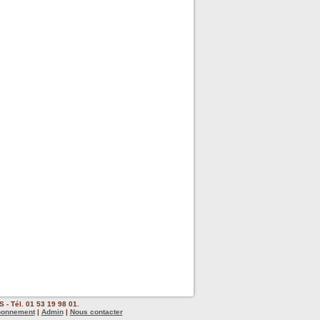
 - Tél. 01 53 19 98 01.
bonnement
|
Admin
|
Nous contacter