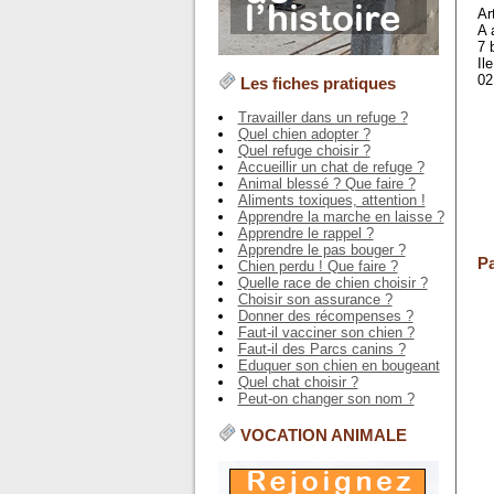
Ar
A 
7 
Il
02
Les fiches pratiques
Travailler dans un refuge ?
Quel chien adopter ?
Quel refuge choisir ?
Accueillir un chat de refuge ?
Animal blessé ? Que faire ?
Aliments toxiques, attention !
Apprendre la marche en laisse ?
Apprendre le rappel ?
Apprendre le pas bouger ?
Pa
Chien perdu ! Que faire ?
Quelle race de chien choisir ?
Choisir son assurance ?
Donner des récompenses ?
Faut-il vacciner son chien ?
Faut-il des Parcs canins ?
Eduquer son chien en bougeant
Quel chat choisir ?
Peut-on changer son nom ?
VOCATION ANIMALE