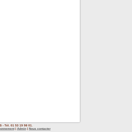
 - Tél. 01 53 19 98 01.
bonnement
|
Admin
|
Nous contacter