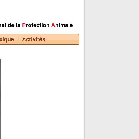
xique
Activités