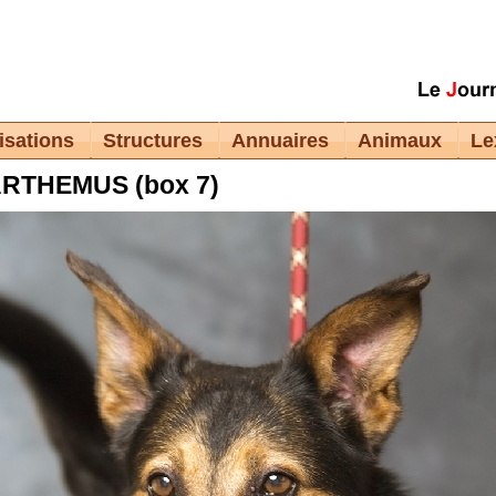
isations
Structures
Annuaires
Animaux
Le
RTHEMUS (box 7)