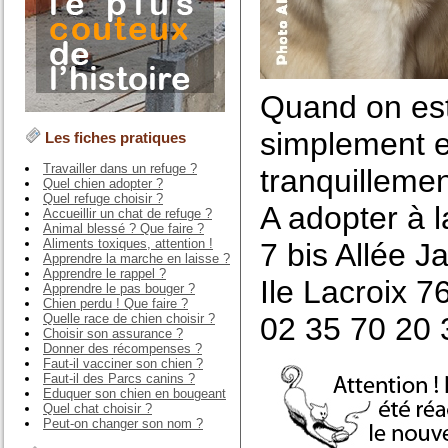
Quand on est
simplement en
Les fiches pratiques
Travailler dans un refuge ?
tranquillemen
Quel chien adopter ?
Quel refuge choisir ?
A adopter à 
Accueillir un chat de refuge ?
Animal blessé ? Que faire ?
Aliments toxiques, attention !
7 bis Allée 
Apprendre la marche en laisse ?
Apprendre le rappel ?
Ile Lacroix 
Apprendre le pas bouger ?
Chien perdu ! Que faire ?
Quelle race de chien choisir ?
02 35 70 20 
Choisir son assurance ?
Donner des récompenses ?
Faut-il vacciner son chien ?
Faut-il des Parcs canins ?
Eduquer son chien en bougeant
Quel chat choisir ?
Peut-on changer son nom ?