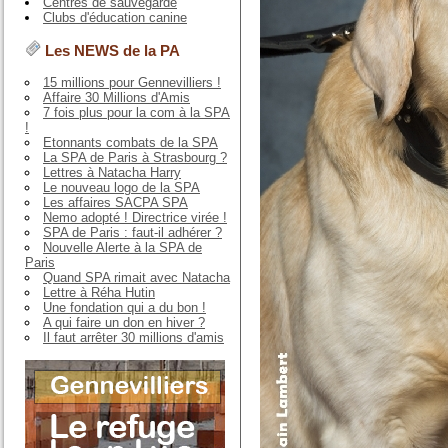
Centres de sauvegarde
Clubs d'éducation canine
Les NEWS de la PA
15 millions pour Gennevilliers !
Affaire 30 Millions d'Amis
7 fois plus pour la com à la SPA
!
Etonnants combats de la SPA
La SPA de Paris à Strasbourg ?
Lettres à Natacha Harry
Le nouveau logo de la SPA
Les affaires SACPA SPA
Nemo adopté ! Directrice virée !
SPA de Paris : faut-il adhérer ?
Nouvelle Alerte à la SPA de
Paris
Quand SPA rimait avec Natacha
Lettre à Réha Hutin
Une fondation qui a du bon !
A qui faire un don en hiver ?
Il faut arrêter 30 millions d'amis