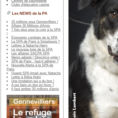
Centres de sauvegarde
Clubs d'éducation canine
Les NEWS de la PA
15 millions pour Gennevilliers !
Affaire 30 Millions d'Amis
7 fois plus pour la com à la SPA
!
Etonnants combats de la SPA
La SPA de Paris à Strasbourg ?
Lettres à Natacha Harry
Le nouveau logo de la SPA
Les affaires SACPA SPA
Nemo adopté ! Directrice virée !
SPA de Paris : faut-il adhérer ?
Nouvelle Alerte à la SPA de
Paris
Quand SPA rimait avec Natacha
Lettre à Réha Hutin
Une fondation qui a du bon !
A qui faire un don en hiver ?
Il faut arrêter 30 millions d'amis