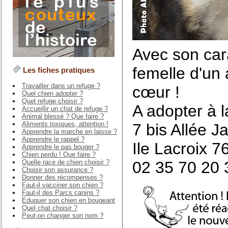
Avec son cara
femelle d'un 
Les fiches pratiques
Travailler dans un refuge ?
cœur !
Quel chien adopter ?
Quel refuge choisir ?
A adopter à 
Accueillir un chat de refuge ?
Animal blessé ? Que faire ?
Aliments toxiques, attention !
7 bis Allée 
Apprendre la marche en laisse ?
Apprendre le rappel ?
Ile Lacroix 
Apprendre le pas bouger ?
Chien perdu ! Que faire ?
Quelle race de chien choisir ?
02 35 70 20 
Choisir son assurance ?
Donner des récompenses ?
Faut-il vacciner son chien ?
Faut-il des Parcs canins ?
Eduquer son chien en bougeant
Quel chat choisir ?
Peut-on changer son nom ?