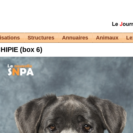
isations
Structures
Annuaires
Animaux
Le
HIPIE (box 6)