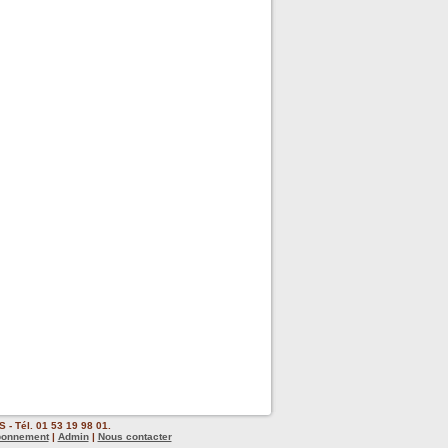
 - Tél. 01 53 19 98 01.
bonnement
|
Admin
|
Nous contacter