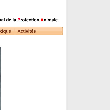
xique
Activités