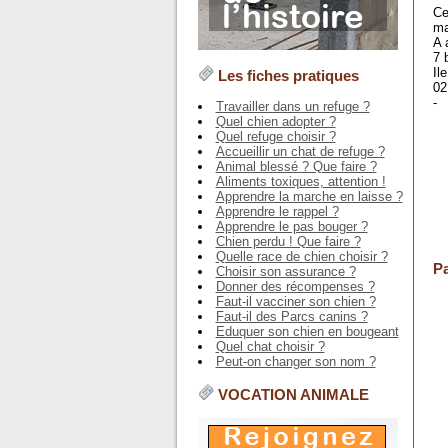
Ce
ma
A 
7 
Il
Les fiches pratiques
02
-
Travailler dans un refuge ?
Quel chien adopter ?
Quel refuge choisir ?
Accueillir un chat de refuge ?
Animal blessé ? Que faire ?
Aliments toxiques, attention !
Apprendre la marche en laisse ?
Apprendre le rappel ?
Apprendre le pas bouger ?
Chien perdu ! Que faire ?
Quelle race de chien choisir ?
Pa
Choisir son assurance ?
Donner des récompenses ?
Faut-il vacciner son chien ?
Faut-il des Parcs canins ?
Eduquer son chien en bougeant
Quel chat choisir ?
Peut-on changer son nom ?
VOCATION ANIMALE