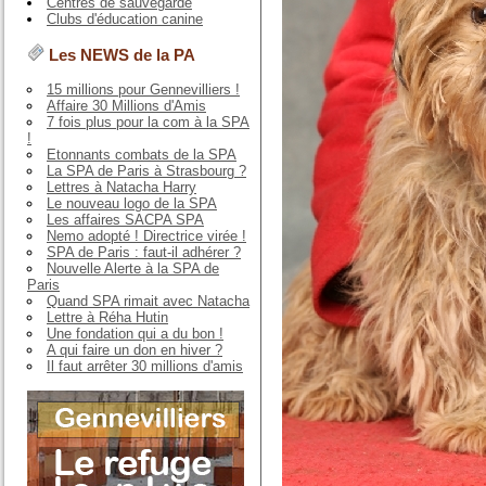
Centres de sauvegarde
Clubs d'éducation canine
Les NEWS de la PA
15 millions pour Gennevilliers !
Affaire 30 Millions d'Amis
7 fois plus pour la com à la SPA
!
Etonnants combats de la SPA
La SPA de Paris à Strasbourg ?
Lettres à Natacha Harry
Le nouveau logo de la SPA
Les affaires SACPA SPA
Nemo adopté ! Directrice virée !
SPA de Paris : faut-il adhérer ?
Nouvelle Alerte à la SPA de
Paris
Quand SPA rimait avec Natacha
Lettre à Réha Hutin
Une fondation qui a du bon !
A qui faire un don en hiver ?
Il faut arrêter 30 millions d'amis