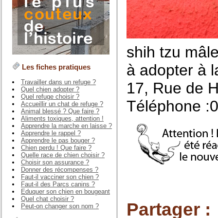
shih tzu mâl
à adopter à 
Les fiches pratiques
Travailler dans un refuge ?
17, Rue de 
Quel chien adopter ?
Quel refuge choisir ?
Téléphone :0
Accueillir un chat de refuge ?
Animal blessé ? Que faire ?
Aliments toxiques, attention !
Apprendre la marche en laisse ?
Apprendre le rappel ?
Apprendre le pas bouger ?
Chien perdu ! Que faire ?
Quelle race de chien choisir ?
Choisir son assurance ?
Donner des récompenses ?
Faut-il vacciner son chien ?
Faut-il des Parcs canins ?
Eduquer son chien en bougeant
Quel chat choisir ?
Partager :
Peut-on changer son nom ?