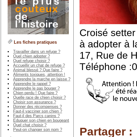
Croisé setter
à adopter à 
Les fiches pratiques
Travailler dans un refuge ?
17, Rue de 
Quel chien adopter ?
Quel refuge choisir ?
Téléphone :0
Accueillir un chat de refuge ?
Animal blessé ? Que faire ?
Aliments toxiques, attention !
Apprendre la marche en laisse ?
Apprendre le rappel ?
Apprendre le pas bouger ?
Chien perdu ! Que faire ?
Quelle race de chien choisir ?
Choisir son assurance ?
Donner des récompenses ?
Faut-il vacciner son chien ?
Faut-il des Parcs canins ?
Eduquer son chien en bougeant
Quel chat choisir ?
Partager :
Peut-on changer son nom ?