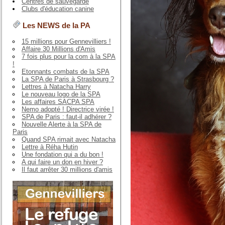
Centres de sauvegarde
Clubs d'éducation canine
Les NEWS de la PA
15 millions pour Gennevilliers !
Affaire 30 Millions d'Amis
7 fois plus pour la com à la SPA
!
Etonnants combats de la SPA
La SPA de Paris à Strasbourg ?
Lettres à Natacha Harry
Le nouveau logo de la SPA
Les affaires SACPA SPA
Nemo adopté ! Directrice virée !
SPA de Paris : faut-il adhérer ?
Nouvelle Alerte à la SPA de
Paris
Quand SPA rimait avec Natacha
Lettre à Réha Hutin
Une fondation qui a du bon !
A qui faire un don en hiver ?
Il faut arrêter 30 millions d'amis