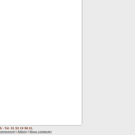
 - Tél. 01 53 19 98 01.
bonnement
|
Admin
|
Nous contacter