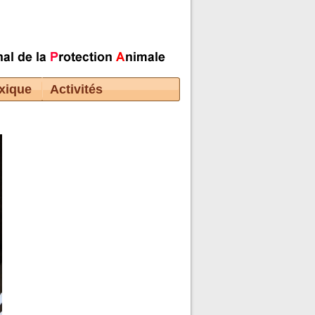
xique
Activités