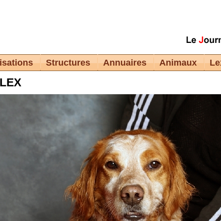
isations
Structures
Annuaires
Animaux
Le
LEX