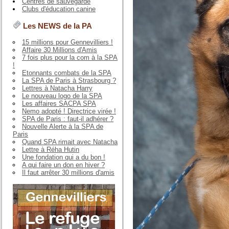
Centres de sauvegarde
Clubs d'éducation canine
Les NEWS de la PA
15 millions pour Gennevilliers !
Affaire 30 Millions d'Amis
7 fois plus pour la com à la SPA
!
Etonnants combats de la SPA
La SPA de Paris à Strasbourg ?
Lettres à Natacha Harry
Le nouveau logo de la SPA
Les affaires SACPA SPA
Nemo adopté ! Directrice virée !
SPA de Paris : faut-il adhérer ?
Nouvelle Alerte à la SPA de
Paris
Quand SPA rimait avec Natacha
Lettre à Réha Hutin
Une fondation qui a du bon !
A qui faire un don en hiver ?
Il faut arrêter 30 millions d'amis