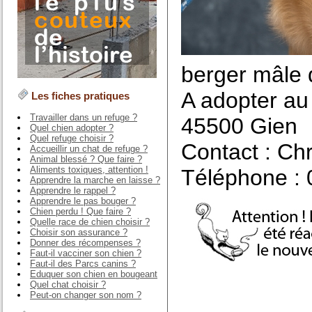
berger mâle 
A adopter au 
Les fiches pratiques
Travailler dans un refuge ?
45500 Gien
Quel chien adopter ?
Quel refuge choisir ?
Contact : Ch
Accueillir un chat de refuge ?
Animal blessé ? Que faire ?
Aliments toxiques, attention !
Téléphone : 
Apprendre la marche en laisse ?
Apprendre le rappel ?
Apprendre le pas bouger ?
Chien perdu ! Que faire ?
Quelle race de chien choisir ?
Choisir son assurance ?
Donner des récompenses ?
Faut-il vacciner son chien ?
Faut-il des Parcs canins ?
Eduquer son chien en bougeant
Quel chat choisir ?
Peut-on changer son nom ?