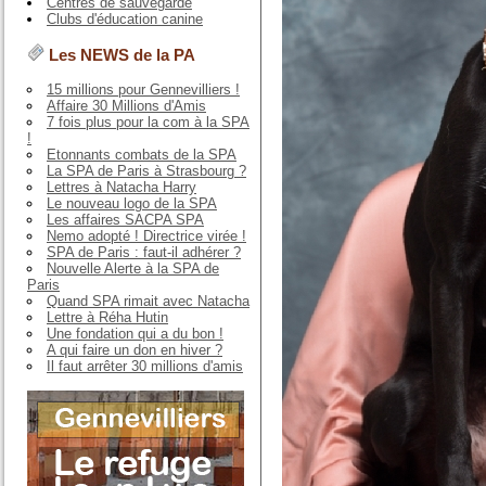
Centres de sauvegarde
Clubs d'éducation canine
Les NEWS de la PA
15 millions pour Gennevilliers !
Affaire 30 Millions d'Amis
7 fois plus pour la com à la SPA
!
Etonnants combats de la SPA
La SPA de Paris à Strasbourg ?
Lettres à Natacha Harry
Le nouveau logo de la SPA
Les affaires SACPA SPA
Nemo adopté ! Directrice virée !
SPA de Paris : faut-il adhérer ?
Nouvelle Alerte à la SPA de
Paris
Quand SPA rimait avec Natacha
Lettre à Réha Hutin
Une fondation qui a du bon !
A qui faire un don en hiver ?
Il faut arrêter 30 millions d'amis