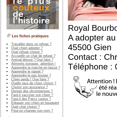
Royal Bourbo
A adopter au 
Les fiches pratiques
Travailler dans un refuge ?
45500 Gien
Quel chien adopter ?
Quel refuge choisir ?
Contact : Ch
Accueillir un chat de refuge ?
Animal blessé ? Que faire ?
Aliments toxiques, attention !
Téléphone : 
Apprendre la marche en laisse ?
Apprendre le rappel ?
Apprendre le pas bouger ?
Chien perdu ! Que faire ?
Quelle race de chien choisir ?
Choisir son assurance ?
Donner des récompenses ?
Faut-il vacciner son chien ?
Faut-il des Parcs canins ?
Eduquer son chien en bougeant
Quel chat choisir ?
Peut-on changer son nom ?