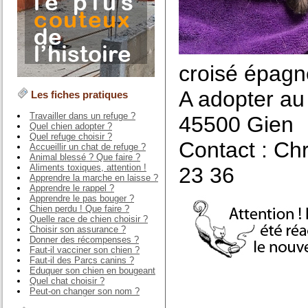
croisé épagn
A adopter au 
Les fiches pratiques
Travailler dans un refuge ?
45500 Gien
Quel chien adopter ?
Quel refuge choisir ?
Contact : Ch
Accueillir un chat de refuge ?
Animal blessé ? Que faire ?
Aliments toxiques, attention !
23 36
Apprendre la marche en laisse ?
Apprendre le rappel ?
Apprendre le pas bouger ?
Chien perdu ! Que faire ?
Quelle race de chien choisir ?
Choisir son assurance ?
Donner des récompenses ?
Faut-il vacciner son chien ?
Faut-il des Parcs canins ?
Eduquer son chien en bougeant
Quel chat choisir ?
Peut-on changer son nom ?