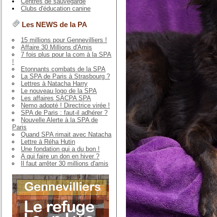
Centres de sauvegarde
Clubs d'éducation canine
Les NEWS de la PA
15 millions pour Gennevilliers !
Affaire 30 Millions d'Amis
7 fois plus pour la com à la SPA
!
Etonnants combats de la SPA
La SPA de Paris à Strasbourg ?
Lettres à Natacha Harry
Le nouveau logo de la SPA
Les affaires SACPA SPA
Nemo adopté ! Directrice virée !
SPA de Paris : faut-il adhérer ?
Nouvelle Alerte à la SPA de
Paris
Quand SPA rimait avec Natacha
Lettre à Réha Hutin
Une fondation qui a du bon !
A qui faire un don en hiver ?
Il faut arrêter 30 millions d'amis