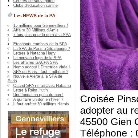
Centres de sauvegarde
Clubs d'éducation canine
Les NEWS de la PA
15 millions pour Gennevilliers !
Affaire 30 Millions d'Amis
7 fois plus pour la com à la SPA
!
Etonnants combats de la SPA
La SPA de Paris à Strasbourg ?
Lettres à Natacha Harry
Le nouveau logo de la SPA
Les affaires SACPA SPA
Nemo adopté ! Directrice virée !
SPA de Paris : faut-il adhérer ?
Nouvelle Alerte à la SPA de
Paris
Quand SPA rimait avec Natacha
Lettre à Réha Hutin
Une fondation qui a du bon !
Croisée Pinsc
A qui faire un don en hiver ?
Il faut arrêter 30 millions d'amis
adopter au re
45500 Gien C
Téléphone : 