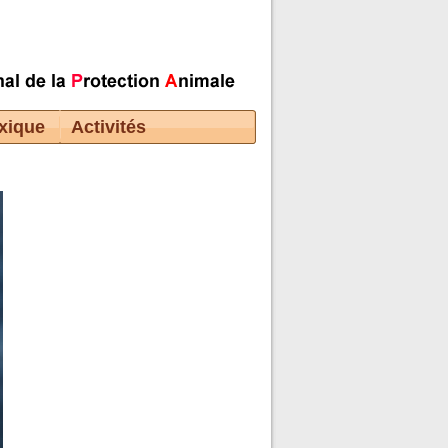
xique
Activités