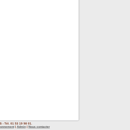
 - Tél. 01 53 19 98 01.
bonnement
|
Admin
|
Nous contacter