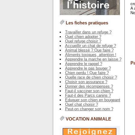
cr
A 
No
Les fiches pratiques
Travailler dans un refuge ?
Quel chien adopter ?
Quel refuge choisir ?
Accueillir un chat de refuge ?
Animal blessé ? Que faire ?
Aliments toxiques, attention !
Apprendre la marche en laisse ?
Pa
Apprendre le rappel ?
Apprendre le pas bouger ?
Chien perdu ! Que faire ?
Quelle race de chien choisir ?
Choisir son assurance ?
Donner des récompenses ?
Faut-il vacciner son chien ?
Faut-il des Parcs canins ?
Eduquer son chien en bougeant
Quel chat choisir ?
Peut-on changer son nom ?
VOCATION ANIMALE