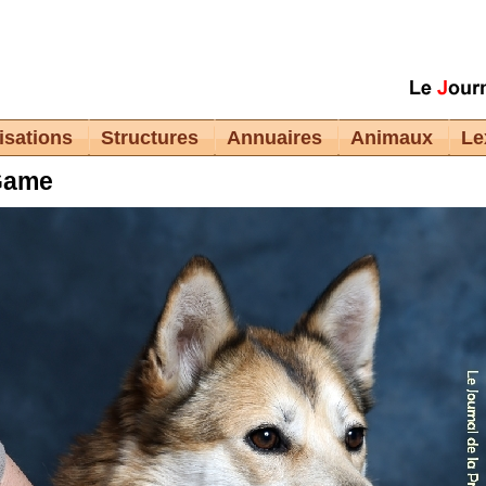
isations
Structures
Annuaires
Animaux
Le
Game