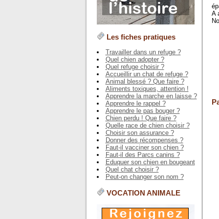
ép
A 
No
Les fiches pratiques
Travailler dans un refuge ?
Quel chien adopter ?
Quel refuge choisir ?
Accueillir un chat de refuge ?
Animal blessé ? Que faire ?
Aliments toxiques, attention !
Apprendre la marche en laisse ?
Pa
Apprendre le rappel ?
Apprendre le pas bouger ?
Chien perdu ! Que faire ?
Quelle race de chien choisir ?
Choisir son assurance ?
Donner des récompenses ?
Faut-il vacciner son chien ?
Faut-il des Parcs canins ?
Eduquer son chien en bougeant
Quel chat choisir ?
Peut-on changer son nom ?
VOCATION ANIMALE