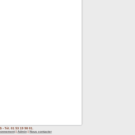
 - Tél. 01 53 19 98 01.
bonnement
|
Admin
|
Nous contacter