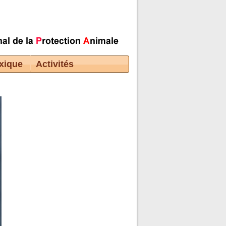
xique
Activités