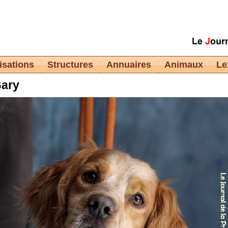
isations
Structures
Annuaires
Animaux
Le
ary