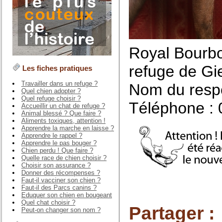
Royal Bourbo
refuge de Gie
Les fiches pratiques
Travailler dans un refuge ?
Nom du respo
Quel chien adopter ?
Quel refuge choisir ?
Téléphone : 
Accueillir un chat de refuge ?
Animal blessé ? Que faire ?
Aliments toxiques, attention !
Apprendre la marche en laisse ?
Apprendre le rappel ?
Apprendre le pas bouger ?
Chien perdu ! Que faire ?
Quelle race de chien choisir ?
Choisir son assurance ?
Donner des récompenses ?
Faut-il vacciner son chien ?
Faut-il des Parcs canins ?
Eduquer son chien en bougeant
Quel chat choisir ?
Partager :
Peut-on changer son nom ?