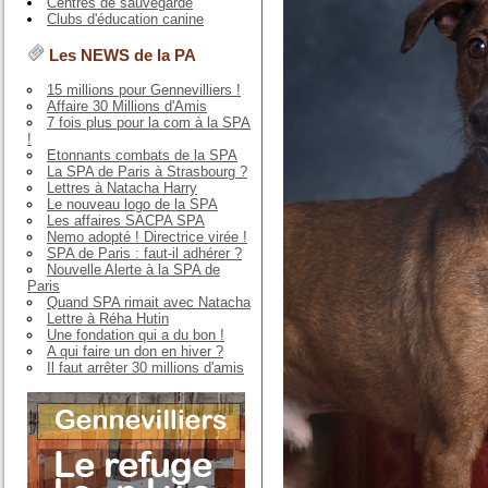
Centres de sauvegarde
Clubs d'éducation canine
Les NEWS de la PA
15 millions pour Gennevilliers !
Affaire 30 Millions d'Amis
7 fois plus pour la com à la SPA
!
Etonnants combats de la SPA
La SPA de Paris à Strasbourg ?
Lettres à Natacha Harry
Le nouveau logo de la SPA
Les affaires SACPA SPA
Nemo adopté ! Directrice virée !
SPA de Paris : faut-il adhérer ?
Nouvelle Alerte à la SPA de
Paris
Quand SPA rimait avec Natacha
Lettre à Réha Hutin
Une fondation qui a du bon !
A qui faire un don en hiver ?
Il faut arrêter 30 millions d'amis