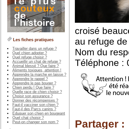
croisé beauc
au refuge de 
Les fiches pratiques
Travailler dans un refuge ?
Nom du respo
Quel chien adopter ?
Quel refuge choisir ?
Téléphone : 
Accueillir un chat de refuge ?
Animal blessé ? Que faire ?
Aliments toxiques, attention !
Apprendre la marche en laisse ?
Apprendre le rappel ?
Apprendre le pas bouger ?
Chien perdu ! Que faire ?
Quelle race de chien choisir ?
Choisir son assurance ?
Donner des récompenses ?
Faut-il vacciner son chien ?
Faut-il des Parcs canins ?
Eduquer son chien en bougeant
Quel chat choisir ?
Partager :
Peut-on changer son nom ?