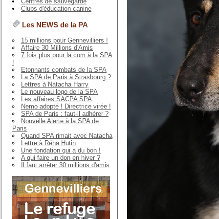
Centres de sauvegarde
Clubs d'éducation canine
Les NEWS de la PA
15 millions pour Gennevilliers !
Affaire 30 Millions d'Amis
7 fois plus pour la com à la SPA
!
Etonnants combats de la SPA
La SPA de Paris à Strasbourg ?
Lettres à Natacha Harry
Le nouveau logo de la SPA
Les affaires SACPA SPA
Nemo adopté ! Directrice virée !
SPA de Paris : faut-il adhérer ?
Nouvelle Alerte à la SPA de
Paris
Quand SPA rimait avec Natacha
Lettre à Réha Hutin
Une fondation qui a du bon !
A qui faire un don en hiver ?
Il faut arrêter 30 millions d'amis