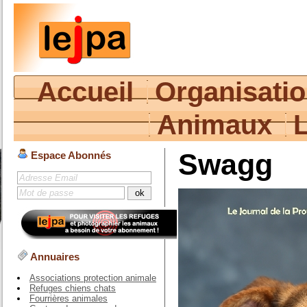
Accueil
Organisati
Animaux
Swagg
Espace Abonnés
Annuaires
Associations protection animale
Refuges chiens chats
Fourrières animales