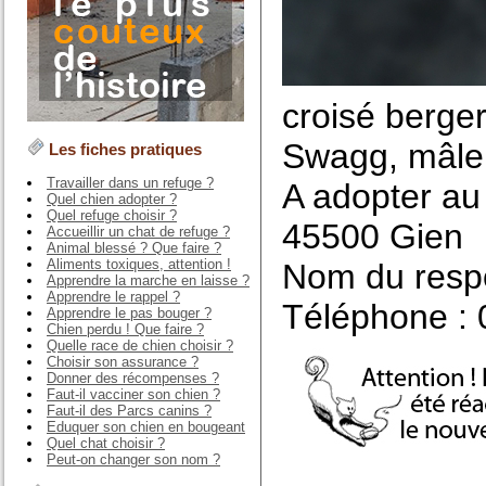
croisé berge
Swagg, mâle 
Les fiches pratiques
Travailler dans un refuge ?
A adopter au 
Quel chien adopter ?
Quel refuge choisir ?
45500 Gien
Accueillir un chat de refuge ?
Animal blessé ? Que faire ?
Aliments toxiques, attention !
Nom du respo
Apprendre la marche en laisse ?
Apprendre le rappel ?
Téléphone : 
Apprendre le pas bouger ?
Chien perdu ! Que faire ?
Quelle race de chien choisir ?
Choisir son assurance ?
Donner des récompenses ?
Faut-il vacciner son chien ?
Faut-il des Parcs canins ?
Eduquer son chien en bougeant
Quel chat choisir ?
Peut-on changer son nom ?