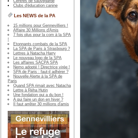
Centres de sauvegarde
Clubs d'éducation canine
Les NEWS de la PA
15 millions pour Gennevilliers !
Affaire 30 Millions d'Amis
7 fois plus pour la com à la SPA
!
Etonnants combats de la SPA
La SPA de Paris à Strasbourg ?
Lettres à Natacha Harry
Le nouveau logo de la SPA
Les affaires SACPA SPA
Nemo adopté ! Directrice virée !
SPA de Paris : faut-il adhérer ?
Nouvelle Alerte à la SPA de
Paris
Quand SPA rimait avec Natacha
Lettre à Réha Hutin
Une fondation qui a du bon !
A qui faire un don en hiver ?
Il faut arrêter 30 millions d'amis