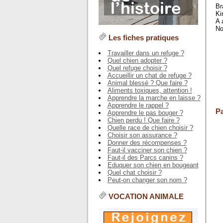
Br
Ki
A 
No
Les fiches pratiques
Travailler dans un refuge ?
Quel chien adopter ?
Quel refuge choisir ?
Accueillir un chat de refuge ?
Animal blessé ? Que faire ?
Aliments toxiques, attention !
Apprendre la marche en laisse ?
Apprendre le rappel ?
Pa
Apprendre le pas bouger ?
Chien perdu ! Que faire ?
Quelle race de chien choisir ?
Choisir son assurance ?
Donner des récompenses ?
Faut-il vacciner son chien ?
Faut-il des Parcs canins ?
Eduquer son chien en bougeant
Quel chat choisir ?
Peut-on changer son nom ?
VOCATION ANIMALE