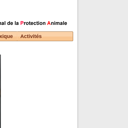
xique
Activités