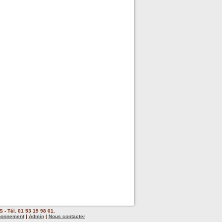
 - Tél. 01 53 19 98 01.
bonnement
|
Admin
|
Nous contacter