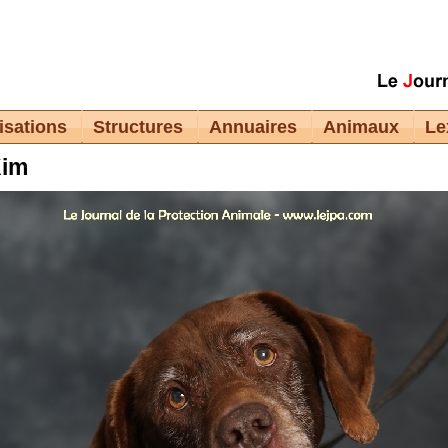
isations
Structures
Annuaires
Animaux
Le
im