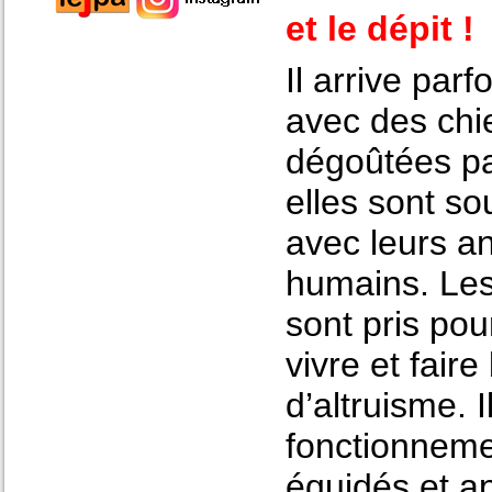
et le dépit !
Il arrive par
avec des chi
dégoûtées pa
elles sont so
avec leurs a
humains. Les
sont pris pou
vivre et fair
d’altruisme. 
fonctionneme
équidés et ap