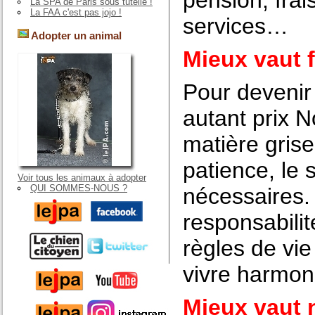
pension, frai
La SPA de Paris sous tutelle !
La FAA c'est pas jojo !
services…
Adopter un animal
Mieux vaut f
Pour devenir 
autant prix N
matière grise
patience, le 
Voir tous les animaux à adopter
QUI SOMMES-NOUS ?
nécessaires. 
responsabilit
règles de vi
vivre harmon
Mieux vaut n