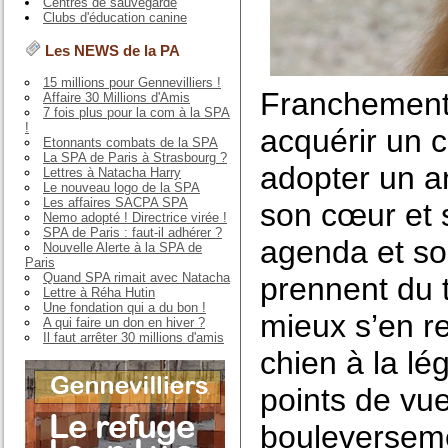
Centres de sauvegarde
Clubs d'éducation canine
Les NEWS de la PA
15 millions pour Gennevilliers !
Franchement,
Affaire 30 Millions d'Amis
7 fois plus pour la com à la SPA
!
acquérir un 
Etonnants combats de la SPA
La SPA de Paris à Strasbourg ?
adopter un an
Lettres à Natacha Harry
Le nouveau logo de la SPA
Les affaires SACPA SPA
son cœur et 
Nemo adopté ! Directrice virée !
SPA de Paris : faut-il adhérer ?
agenda et son
Nouvelle Alerte à la SPA de
Paris
Quand SPA rimait avec Natacha
prennent du t
Lettre à Réha Hutin
Une fondation qui a du bon !
mieux s’en r
A qui faire un don en hiver ?
Il faut arrêter 30 millions d'amis
chien à la lé
points de vue
bouleverseme