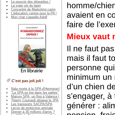
Le pouvoir des étiquettes !
homme/chien 
La vraie vie du lapin
Concentré de Marketing canin
avaient en co
L'éducation canine pour la PA !
Mon chat s'appelle Adolf
faire de l’ex
Mieux vaut n
Il ne faut pas
mais il faut
personne qui
minimum un mo
C'est pas joli joli !
d’un chien de
Nala morte à la SPA d'Hermeray!
"La SPA se tire dans les pattes"
s’engager, à 
Maison SPA, un flop à Valence !
Thierry Courrault attaque le JPA
générer : ali
Les transports SACPA/SPA
Leçon de protection animale
Donner à 30 millions d'amis ?