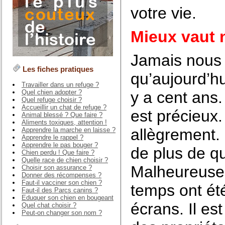
votre vie.
Mieux vaut n
Jamais nous 
Les fiches pratiques
qu’aujourd’hu
Travailler dans un refuge ?
Quel chien adopter ?
y a cent ans
Quel refuge choisir ?
Accueillir un chat de refuge ?
est précieux.
Animal blessé ? Que faire ?
Aliments toxiques, attention !
allègrement.
Apprendre la marche en laisse ?
Apprendre le rappel ?
Apprendre le pas bouger ?
de plus de qu
Chien perdu ! Que faire ?
Quelle race de chien choisir ?
Malheureusem
Choisir son assurance ?
Donner des récompenses ?
Faut-il vacciner son chien ?
temps ont ét
Faut-il des Parcs canins ?
Eduquer son chien en bougeant
écrans. Il es
Quel chat choisir ?
Peut-on changer son nom ?