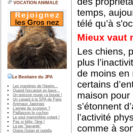
des propriét
VOCATION ANIMALE
temps, aujour
télé qu’à s'
Mieux vaut 
Les chiens, 
plus l’inacti
de moins en 
Le Bestiaire du JPA
certains d’e
Les manières de l'épeire...
Quand l'escargot en bave...
maison pour 
Un poisson rouge ça bouge !
Un canard à la SPA de Paris
s’étonnent d’
Animaux Japonais
L'année du scorpion ?
Paillasson le cochon
l’activité ph
Le seul mammifère volant !
Pas si bête: l'âne !
comme à son 
La pie "bavarde"
Orang Outan et nutella