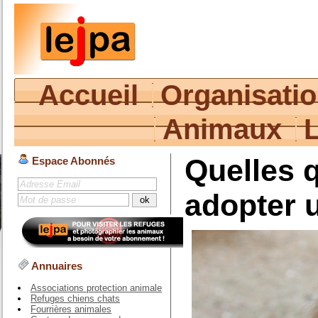
Accueil
Organisati
Animaux
Quelles q
Espace Abonnés
adopter 
Annuaires
Associations protection animale
Refuges chiens chats
Fourrières animales