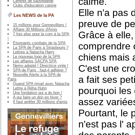
calme.
Centres de sauvegarde
Clubs d'éducation canine
Elle n'a pas 
Les NEWS de la PA
preuve de per
15 millions pour Gennevilliers !
Affaire 30 Millions d'Amis
Grâce à elle
7 fois plus pour la com à la SPA
!
Etonnants combats de la SPA
comprendre 
La SPA de Paris à Strasbourg ?
Lettres à Natacha Harry
chiens mais 
Le nouveau logo de la SPA
Les affaires SACPA SPA
C'est une cro
Nemo adopté ! Directrice virée !
SPA de Paris : faut-il adhérer ?
Nouvelle Alerte à la SPA de
a fait ses pe
Paris
Quand SPA rimait avec Natacha
pourquoi les 
Lettre à Réha Hutin
Une fondation qui a du bon !
A qui faire un don en hiver ?
assez variée
Il faut arrêter 30 millions d'amis
Pourtant, le 
n'est pas l' 