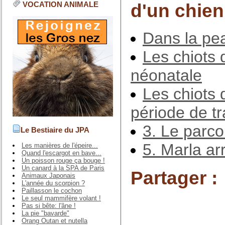
VOCATION ANIMALE
d'un chien
Dans la pe
Les chiots 
néonatale
Les chiots 
période de tr
3. Le parco
Le Bestiaire du JPA
5. Marla arr
Les manières de l'épeire...
Quand l'escargot en bave...
Un poisson rouge ça bouge !
Un canard à la SPA de Paris
Partager :
Animaux Japonais
L'année du scorpion ?
Paillasson le cochon
Le seul mammifère volant !
Pas si bête: l'âne !
La pie "bavarde"
Orang Outan et nutella